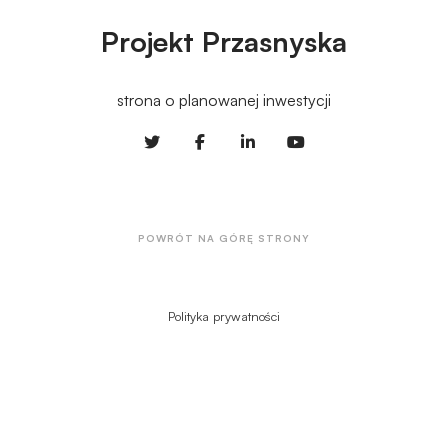
P
rojekt
P
rzasnyska
strona o planowanej inwestycji
POWRÓT NA GÓRĘ STRONY
Polityka prywatności